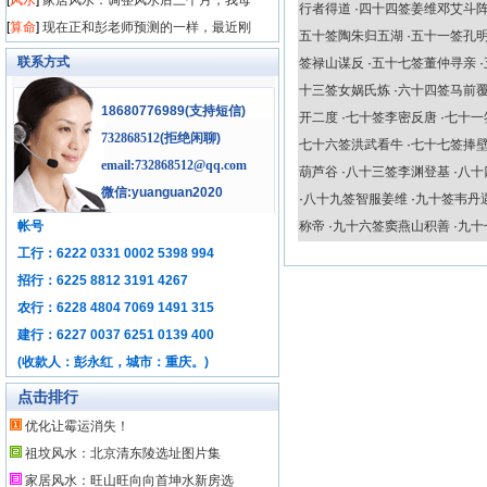
[
风水
]
家居风水：调整风水后三个月，我母
行者得道
·
四十四签姜维邓艾斗
[
算命
]
现在正和彭老师预测的一样，最近刚
五十签陶朱归五湖
·
五十一签孔
联系方式
签禄山谋反
·
五十七签董仲寻亲
·
十三签女娲氏炼
·
六十四签马前
18680776989(支持短信)
开二度
·
七十签李密反唐
·
七十一
732868512
(拒绝闲聊)
七十六签洪武看牛
·
七十七签捧
email:732868512@qq.com
葫芦谷
·
八十三签李渊登基
·
八十
微信:yuanguan2020
·
八十九签智服姜维
·
九十签韦丹
帐号
称帝
·
九十六签窦燕山积善
·
九十
工行：6222 0331 0002 5398 994
招行：6225 8812 3191 4267
农行：6228 4804 7069 1491 315
建行：6227 0037 6251 0139 400
(收款人：彭永红，城市：重庆。)
点击排行
优化让霉运消失！
祖坟风水：北京清东陵选址图片集
家居风水：旺山旺向向首坤水新房选